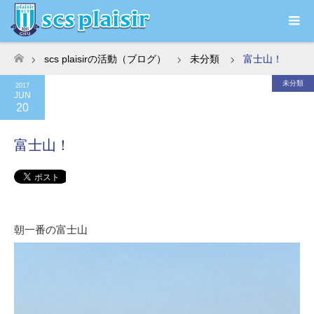
scs plaisirの活動（ブログ）
未分類
富士山！
ホーム
未分類
2017
JUN
20
富士山！
朝一番の富士山